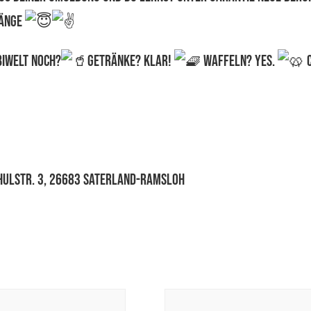
gänge
biWelt noch?
Getränke? Klar!
Waffeln? Yes.
C
ulstr. 3, 26683 Saterland-Ramsloh