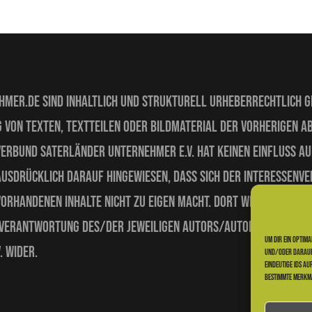
er.de sind inhaltlich und strukturell urheberrechtlich ges
 von Texten, Textteilen oder Bildmaterial der vorherigen 
erbund Saterländer Unternehmer e.V. hat keinen Einfluss au
ausdrücklich darauf hingewiesen, dass sich der Interessenv
 vorhandenen Inhalte nicht zu eigen macht. Dort wiedergeg
Verantwortung des/der jeweiligen Autors/Autorin und spiege
Um dir ein optim
 wider.
und/oder darauf 
eindeutige IDs au
bestimmte Merkma